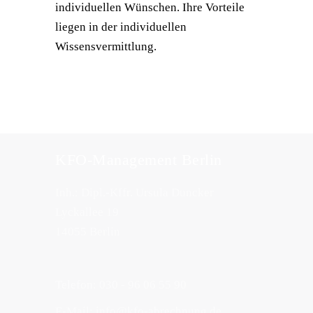
individuellen Wünschen. Ihre Vorteile
liegen in der individuellen
Wissensvermittlung.
KFO-Management Berlin
Inh.: Dipl.-Kffr. Ursula Duncker
Lyckallee 19
14055 Berlin
Telefon: 030 - 96 06 55 90
E-Mail:
info@kfo-abrechnung.de