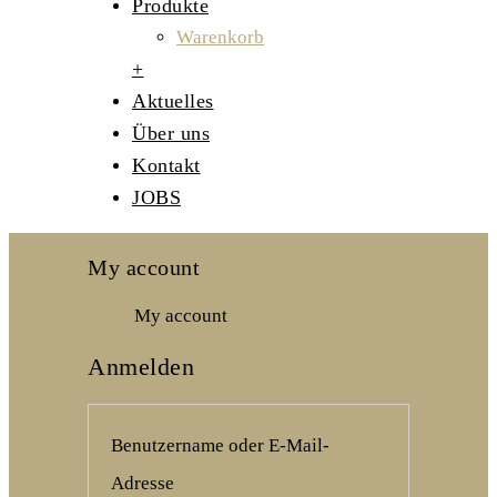
Produkte
Warenkorb
+
Aktuelles
Über uns
Kontakt
JOBS
My account
Home
My account
Anmelden
Benutzername oder E-Mail-
Erforderlich
Adresse