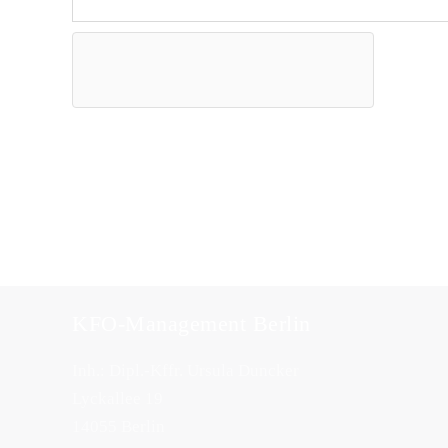
KFO-Management Berlin
Inh.: Dipl.-Kffr. Ursula Duncker
Lyckallee 19
14055 Berlin