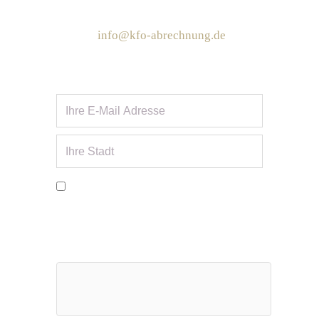
Telefon: 030 - 96 06 55 90
E-Mail:
info@kfo-abrechnung.de
Anmeldung zum Newsletter
Meine Angaben dürfen zur
Beantwortung meiner Anfrage erhoben
und verarbeitet werden. Beachten Sie
unsere Datenschutzerklärung