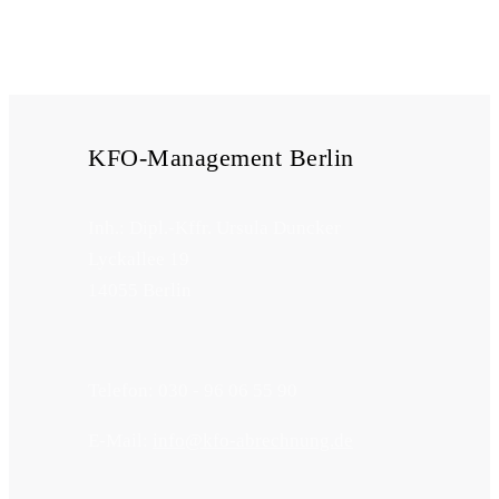
KFO-Management Berlin
Inh.: Dipl.-Kffr. Ursula Duncker
Lyckallee 19
14055 Berlin
Telefon: 030 - 96 06 55 90
E-Mail:
info@kfo-abrechnung.de